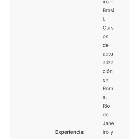
iro –
Brasi
l.
Curs
os
de
actu
aliza
ción
en
Rom
a,
Río
de
Jane
Experiencia:
iro y