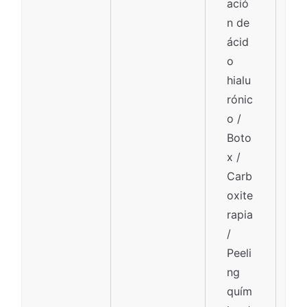
ació
n de
ácid
o
hialu
rónic
o /
Boto
x /
Carb
oxite
rapia
/
Peeli
ng
quím