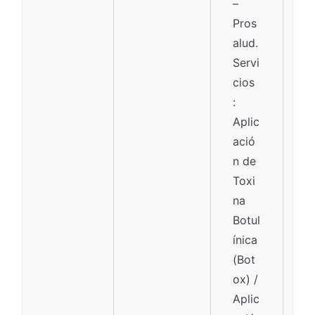
–
Pros
alud.
Servi
cios
:
Aplic
ació
n de
Toxi
na
Botul
ínica
(Bot
ox) /
Aplic