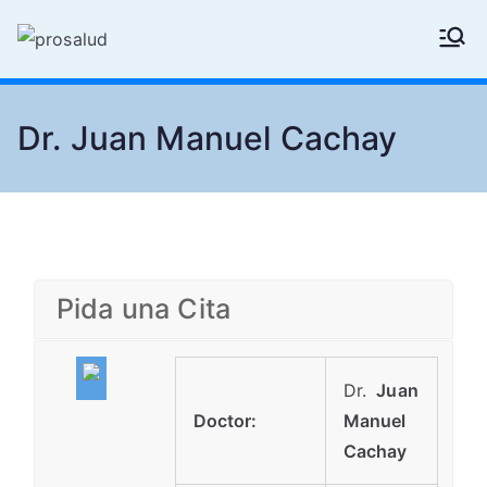
Skip
to
pro
content
salu
Dr. Juan Manuel Cachay
d
Pida una Cita
Dr.
Juan
Doctor:
Manuel
Cachay