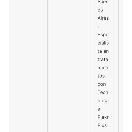
Buen
os
Aires
.
Espe
cialis
ta en
trata
mien
tos
con
Tecn
ologi
a
Plexr
Plus