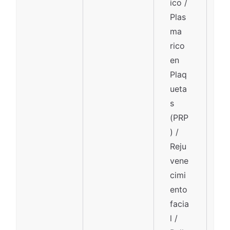
ico /
Plas
ma
rico
en
Plaq
ueta
s
(PRP
) /
Reju
vene
cimi
ento
facia
l /