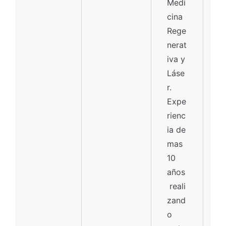
Medi
cina
Rege
nerat
iva y
Láse
r.
Expe
rienc
ia de
mas
10
años
reali
zand
o