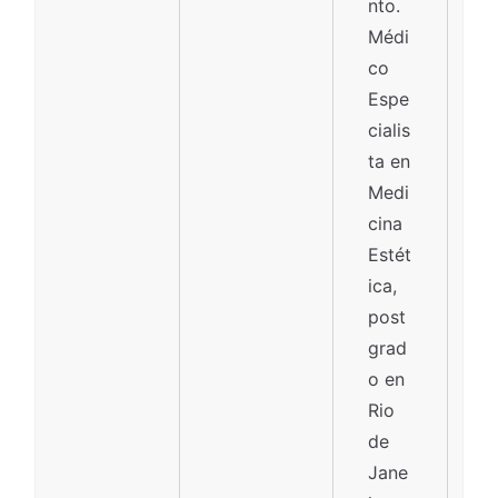
nto.
Médi
co
Espe
cialis
ta en
Medi
cina
Estét
ica,
post
grad
o en
Rio
de
Jane