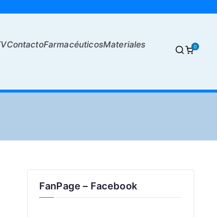
TV
Contacto
Farmacéuticos
Materiales
0
FanPage – Facebook