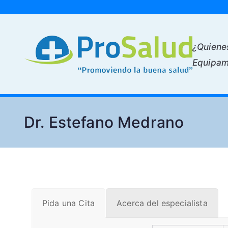
Skip
to
content
¿Quiene
pro
Equipam
Dr. Estefano Medrano
Pida una Cita
Acerca del especialista